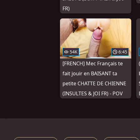
FR)
54K
6:45
[FRENCH] Mec Français te
fait jouir en BAISANT ta
petite CHATTE DE CHIENNE
(INSULTES & JOI FR) - POV