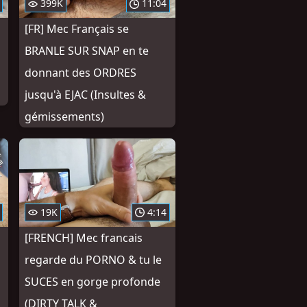
399K
11:04
[FR] Mec Français se
BRANLE SUR SNAP en te
donnant des ORDRES
jusqu'à EJAC (Insultes &
gémissements)
19K
4:14
i
[FRENCH] Mec francais
regarde du PORNO & tu le
SUCES en gorge profonde
(DIRTY TALK &