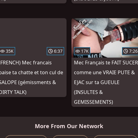
35K
6:37
17K
7:26
(FRENCH) Mec francais
Mec Français te FAIT SUCER
baise ta chatte et ton cul de
comme une VRAIE PUTE &
SALOPE (gémissments &
EJAC sur ta GUEULE
DIRTY TALK)
(INSULTES &
GEMISSEMENTS)
More From Our Network