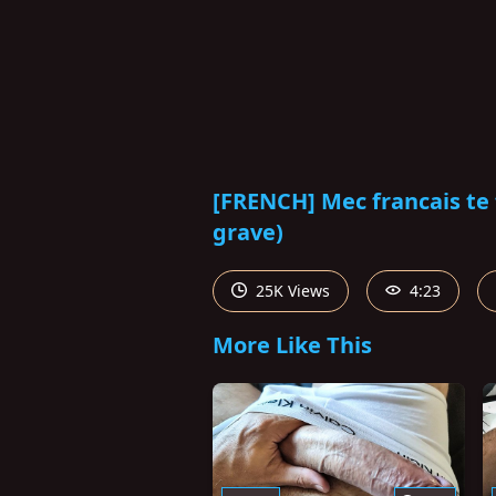
[FRENCH] Mec francais te 
grave)
25K Views
4:23
More Like This