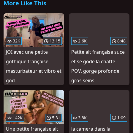
More Like This
32K
13:15
2.6K
8:48
JOI avec une petite
Petite alt française suce
gothique française
et se gode la chatte -
masturbateur et vibro et
POV, gorge profonde,
god
gros seins
142K
5:31
3.8K
1:09
Une petite française alt
la camera dans la