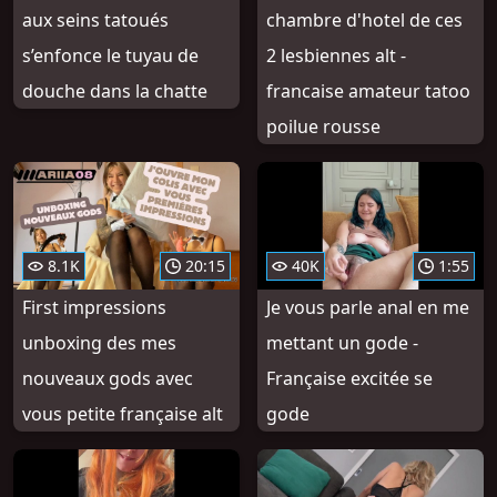
aux seins tatoués
chambre d'hotel de ces
s’enfonce le tuyau de
2 lesbiennes alt -
douche dans la chatte
francaise amateur tatoo
poilue rousse
8.1K
20:15
40K
1:55
First impressions
Je vous parle anal en me
unboxing des mes
mettant un gode -
nouveaux gods avec
Française excitée se
vous petite française alt
gode