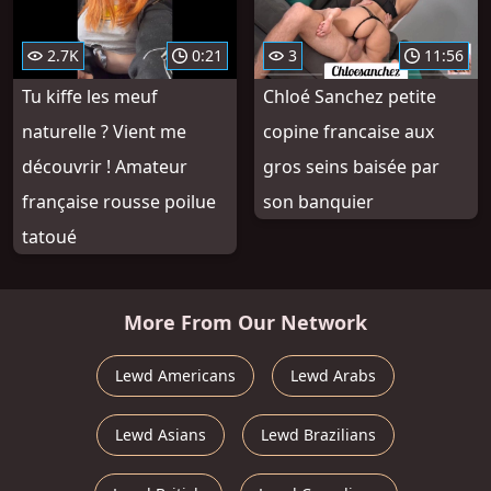
2.7K
0:21
3
11:56
Tu kiffe les meuf
Chloé Sanchez petite
naturelle ? Vient me
copine francaise aux
découvrir ! Amateur
gros seins baisée par
française rousse poilue
son banquier
tatoué
More From Our Network
Lewd Americans
Lewd Arabs
Lewd Asians
Lewd Brazilians