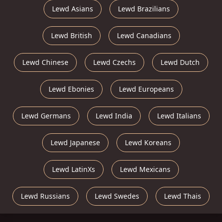
Lewd Asians
Lewd Brazilians
Lewd British
Lewd Canadians
Lewd Chinese
Lewd Czechs
Lewd Dutch
Lewd Ebonies
Lewd Europeans
Lewd Germans
Lewd India
Lewd Italians
Lewd Japanese
Lewd Koreans
Lewd LatinXs
Lewd Mexicans
Lewd Russians
Lewd Swedes
Lewd Thais