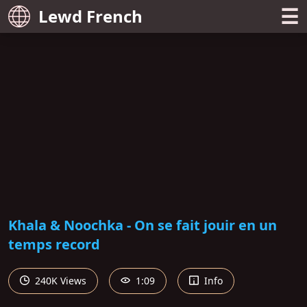
☰
Lewd French
Khala & Noochka - On se fait jouir en un
temps record
240K Views
1:09
Info