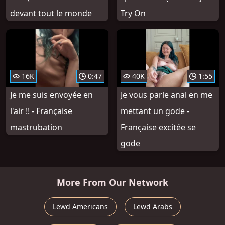
devant tout le monde
Try On
16K
0:47
40K
1:55
Je me suis envoyée en
Je vous parle anal en me
l'air !! - Française
mettant un gode -
mastrubation
Française excitée se
gode
More From Our Network
Lewd Americans
Lewd Arabs