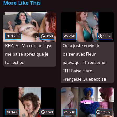
More Like This
125K
0:58
25K
1:32
KHALA - Ma copine Lqve
On a juste envie de
me baise après que je
baiser avec Fleur
l'ai léchée
Sauvage - Threesome
FFH Baise Hard
Française Quebecoise
14K
1:40
63K
12:52