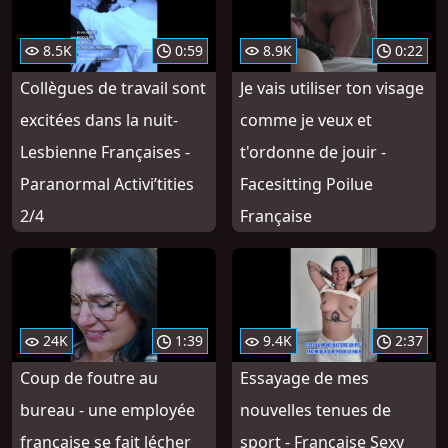
8.5K
0:59
8.9K
0:22
Collègues de travail sont
Je vais utiliser ton visage
excitées dans la nuit-
comme je veux et
Lesbienne Françaises -
t'ordonne de jouir -
Paranormal Activi’tities
Facesitting Poilue
2/4
Française
24K
1:39
9.4K
2:37
Coup de foutre au
Essayage de mes
bureau - une employée
nouvelles tenues de
française se fait lécher
sport - Française Sexy