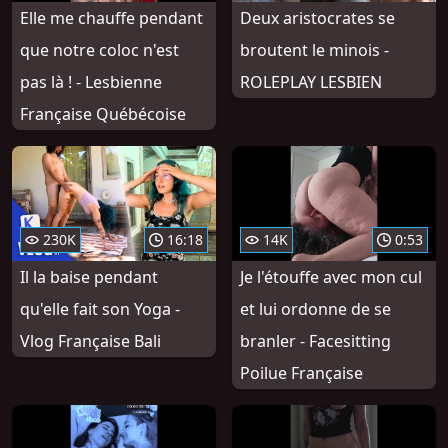
Elle me chauffe pendant
Deux aristocrates se
que notre coloc n'est
broutent le minois -
pas là ! - Lesbienne
ROLEPLAY LESBIEN
Française Québécoise
230K
16:18
14K
0:53
Il la baise pendant
Je l'étouffe avec mon cul
qu'elle fait son Yoga -
et lui ordonne de se
Vlog Française Bali
branler - Facesitting
Poilue Française